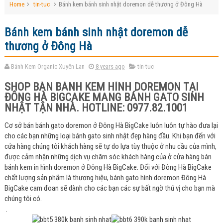
Home
tin-tuc
Bánh kem bánh sinh nhật doremon dễ thương ở Đông Hà
Bánh kem bánh sinh nhật doremon dễ
thương ở Đông Hà
Bánh Kem Organic Xuyên Lan
8 years ago
tin-tuc
SHOP BÁN BÁNH KEM HÌNH DOREMON TẠI
ĐÔNG HÀ BIGCAKE MANG BÁNH GATO SINH
NHẬT TẬN NHÀ. HOTLINE: 0977.82.1001
Cơ sở bán bánh gato doremon ở Đông Hà BigCake luôn luôn tự hào đưa lại
cho các bạn những loại bánh gato sinh nhật đẹp hàng đầu. Khi bạn đến với
cửa hàng chúng tôi khách hàng sẽ tự do lựa tùy thuộc ở nhu cầu của mình,
được cảm nhận những dịch vụ chăm sóc khách hàng của ở cửa hàng bán
bánh kem in hình doremon ở Đông Hà BigCake. Đối với Đông Hà BigCake
chất lượng sản phẩm là thương hiệu, bánh gato hình doremon Đông Hà
BigCake cam đoan sẽ dành cho các bạn các sự bất ngờ thú vị cho bạn mà
chúng tôi có.
.