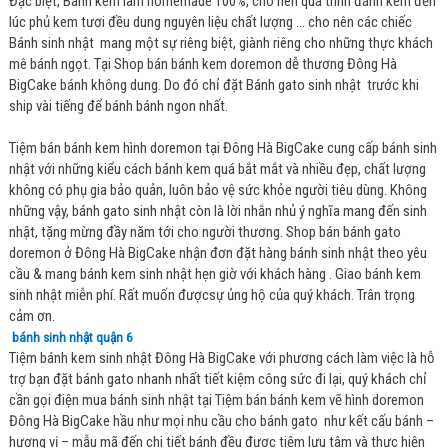
Đặc biệt, Bánh kem làm homemade 100%, cho nên quá trình đánh kem đến
lúc phủ kem tươi đều dung nguyên liệu chất lượng ... cho nên các chiếc
Bánh sinh nhật mang một sự riêng biệt, giành riêng cho những thực khách
mê bánh ngọt. Tại Shop bán bánh kem doremon dễ thương Đông Hà
BigCake bánh không dung. Do đó chỉ đặt Bánh gato sinh nhật trước khi
ship vài tiếng để bánh bánh ngon nhất.
Tiệm bán bánh kem hình doremon tại Đông Hà BigCake cung cấp bánh sinh
nhật với những kiểu cách bánh kem quá bắt mắt và nhiều đẹp, chất lượng
không có phụ gia bảo quản, luôn bảo vệ sức khỏe người tiêu dùng. Không
những vậy, bánh gato sinh nhật còn là lời nhắn nhủ ý nghĩa mang đến sinh
nhật, tặng mừng đầy năm tới cho người thương. Shop bán bánh gato
doremon ở Đông Hà BigCake nhận đơn đặt hàng bánh sinh nhật theo yêu
cầu & mang bánh kem sinh nhật hẹn giờ với khách hàng . Giao bánh kem
sinh nhật miễn phí. Rất muốn đượcsự ủng hộ của quý khách. Trân trọng
cảm ơn.
bánh sinh nhật quận 6
Tiệm bánh kem sinh nhật Đông Hà BigCake với phương cách làm việc là hỗ
trợ bạn đặt bánh gato nhanh nhất tiết kiệm công sức đi lại, quý khách chỉ
cần gọi điện mua bánh sinh nhật tại Tiệm bán bánh kem vẽ hình doremon
Đông Hà BigCake hầu như mọi nhu cầu cho bánh gato như kết cấu bánh –
hương vị – mẫu mã đến chi tiết bánh đều được tiệm lưu tâm và thực hiện