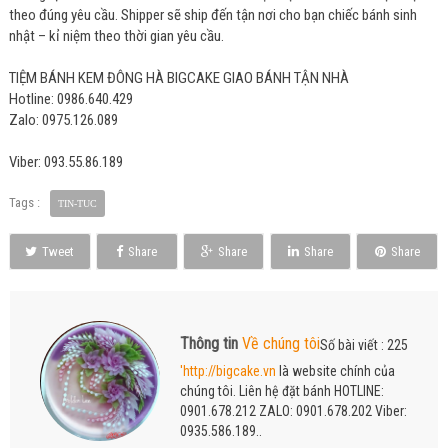
theo đúng yêu cầu. Shipper sẽ ship đến tận nơi cho bạn chiếc bánh sinh
nhật – kỉ niệm theo thời gian yêu cầu.
TIỆM BÁNH KEM ĐÔNG HÀ BIGCAKE GIAO BÁNH TẬN NHÀ
Hotline: 0986.640.429
Zalo: 0975.126.089
Viber: 093.55.86.189
Tags :
TIN-TUC
Tweet
Share
Share
Share
Share
Thông tin
Về chúng tôi
Số bài viết : 225
'http://bigcake.vn
là website chính của
chúng tôi. Liên hệ đặt bánh HOTLINE:
0901.678.212 ZALO: 0901.678.202 Viber:
0935.586.189..