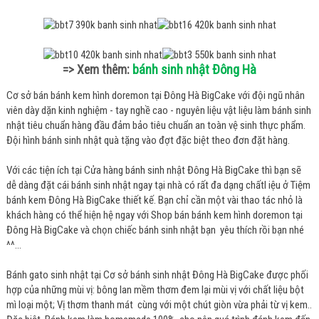
:
bánh sinh nhật Đông Hà
=> Xem thêm
Cơ sở bán bánh kem hình doremon tại Đông Hà BigCake với đội ngũ nhân
viên dày dặn kinh nghiệm - tay nghề cao - nguyên liệu vật liệu làm bánh sinh
nhật tiêu chuẩn hàng đầu đảm bảo tiêu chuẩn an toàn vệ sinh thực phẩm.
Đội hình bánh sinh nhật quà tặng vào đợt đặc biệt theo đơn đặt hàng.
Với các tiện ích tại Cửa hàng bánh sinh nhật Đông Hà BigCake thì bạn sẽ
dễ dàng đặt cái bánh sinh nhật ngay tại nhà có rất đa dạng chấtl iệu ở Tiệm
bánh kem Đông Hà BigCake thiết kế. Bạn chỉ cần một vài thao tác nhỏ là
khách hàng có thể hiện hệ ngay với Shop bán bánh kem hình doremon tại
Đông Hà BigCake và chọn chiếc bánh sinh nhật bạn yêu thích rồi bạn nhé
^^…
Bánh gato sinh nhật tại Cơ sở bánh sinh nhật Đông Hà BigCake được phối
hợp của những mùi vị: bông lan mềm thơm đem lại mùi vị với chất liệu bột
mì loại một; Vị thơm thanh mát cùng với một chút giòn vừa phải từ vị kem..