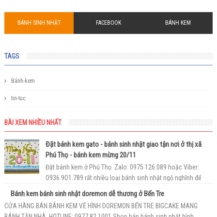
BÁNH SINH NHẬT
FACEBOOK
BÁNH KEM
TAGS
Bánh-kem
tin-tuc
BÀI XEM NHIỀU NHẤT
Đặt bánh kem gato - bánh sinh nhật giao tận nơi ở thị xã
Phú Thọ - bánh kem mừng 20/11
Đặt bánh kem ở Phú Thọ Zalo: 0975.126.089 hoặc Viber:
O936.9O1.789 rất nhiều loại bánh sinh nhật ngộ nghĩnh để
bạn có thể làm cho bé. Tr...
Bánh kem bánh sinh nhật doremon dễ thương ở Bến Tre
CỬA HÀNG BÁN BÁNH KEM VẼ HÌNH DOREMON BẾN TRE BIGCAKE MANG
BÁNH TẬN NHÀ. HOTLINE: 0977.82.1001 Shop bán bánh sinh nhật hình