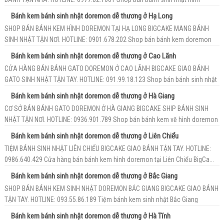
doremon Bến...
Bánh kem bánh sinh nhật doremon dễ thương ở Hạ Long
SHOP BÁN BÁNH KEM HÌNH DOREMON TẠI HẠ LONG BIGCAKE MANG BÁNH
SINH NHẬT TẬN NƠI. HOTLINE: 0901.678.202 Shop bán bánh kem doremon
dễ thươ...
Bánh kem bánh sinh nhật doremon dễ thương ở Cao Lãnh
CỬA HÀNG BÁN BÁNH GATO DOREMON Ở CAO LÃNH BIGCAKE GIAO BÁNH
GATO SINH NHẬT TẬN TAY. HOTLINE: 091.99.18.123 Shop bán bánh sinh nhật
hình...
Bánh kem bánh sinh nhật doremon dễ thương ở Hà Giang
CƠ SỞ BÁN BÁNH GATO DOREMON Ở HÀ GIANG BIGCAKE SHIP BÁNH SINH
NHẬT TẬN NƠI. HOTLINE: 0936.901.789 Shop bán bánh kem vẽ hình doremon
Hà ...
Bánh kem bánh sinh nhật doremon dễ thương ở Liên Chiểu
TIỆM BÁNH SINH NHẬT LIÊN CHIỂU BIGCAKE GIAO BÁNH TẬN TAY. HOTLINE:
0986.640.429 Cửa hàng bán bánh kem hình doremon tại Liên Chiểu BigCa...
Bánh kem bánh sinh nhật doremon dễ thương ở Bắc Giang
SHOP BÁN BÁNH KEM SINH NHẬT DOREMON BẮC GIANG BIGCAKE GIAO BÁNH
TẬN TAY. HOTLINE: 093.55.86.189 Tiệm bánh kem sinh nhật Bắc Giang
BigCa...
Bánh kem bánh sinh nhật doremon dễ thương ở Hà Tĩnh