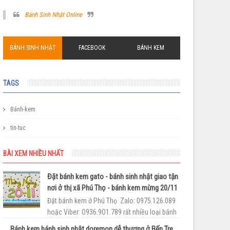
Bánh Sinh Nhật Online
BÁNH SINH NHẬT
FACEBOOK
BÁNH KEM
TAGS
Bánh-kem
tin-tuc
BÀI XEM NHIỀU NHẤT
Đặt bánh kem gato - bánh sinh nhật giao tận
nơi ở thị xã Phú Thọ - bánh kem mừng 20/11
Đặt bánh kem ở Phú Thọ Zalo: 0975.126.089
hoặc Viber: O936.9O1.789 rất nhiều loại bánh
sinh nhật ngộ nghĩnh để bạn có thể làm cho
Bánh kem bánh sinh nhật doremon dễ thương ở Bến Tre