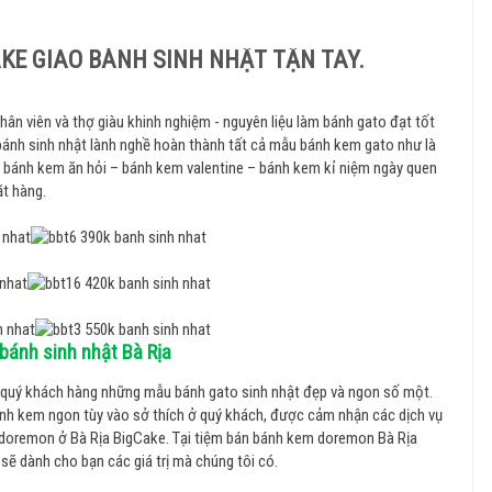
AKE GIAO BÁNH SINH NHẬT TẬN TAY.
ân viên và thợ giàu khinh nghiệm - nguyên liệu làm bánh gato đạt tốt
bánh sinh nhật lành nghề hoàn thành tất cả mẫu bánh kem gato như là
– bánh kem ăn hỏi – bánh kem valentine – bánh kem kỉ niệm ngày quen
t hàng.
bánh sinh nhật Bà Rịa
quý khách hàng những mẫu bánh gato sinh nhật đẹp và ngon số một.
bánh kem ngon tùy vào sở thích ở quý khách, được cảm nhận các dịch vụ
 doremon ở Bà Rịa BigCake. Tại tiệm bán bánh kem doremon Bà Rịa
sẽ dành cho bạn các giá trị mà chúng tôi có.