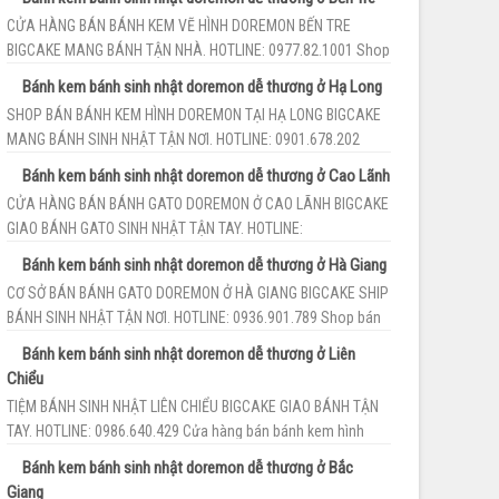
bé. Tr...
CỬA HÀNG BÁN BÁNH KEM VẼ HÌNH DOREMON BẾN TRE
BIGCAKE MANG BÁNH TẬN NHÀ. HOTLINE: 0977.82.1001 Shop
bán bánh sinh nhật hình doremon Bến...
Bánh kem bánh sinh nhật doremon dễ thương ở Hạ Long
SHOP BÁN BÁNH KEM HÌNH DOREMON TẠI HẠ LONG BIGCAKE
MANG BÁNH SINH NHẬT TẬN NƠI. HOTLINE: 0901.678.202
Shop bán bánh kem doremon dễ thươ...
Bánh kem bánh sinh nhật doremon dễ thương ở Cao Lãnh
CỬA HÀNG BÁN BÁNH GATO DOREMON Ở CAO LÃNH BIGCAKE
GIAO BÁNH GATO SINH NHẬT TẬN TAY. HOTLINE:
091.99.18.123 Shop bán bánh sinh nhật hình...
Bánh kem bánh sinh nhật doremon dễ thương ở Hà Giang
CƠ SỞ BÁN BÁNH GATO DOREMON Ở HÀ GIANG BIGCAKE SHIP
BÁNH SINH NHẬT TẬN NƠI. HOTLINE: 0936.901.789 Shop bán
bánh kem vẽ hình doremon Hà ...
Bánh kem bánh sinh nhật doremon dễ thương ở Liên
Chiểu
TIỆM BÁNH SINH NHẬT LIÊN CHIỂU BIGCAKE GIAO BÁNH TẬN
TAY. HOTLINE: 0986.640.429 Cửa hàng bán bánh kem hình
doremon tại Liên Chiểu BigCa...
Bánh kem bánh sinh nhật doremon dễ thương ở Bắc
Giang