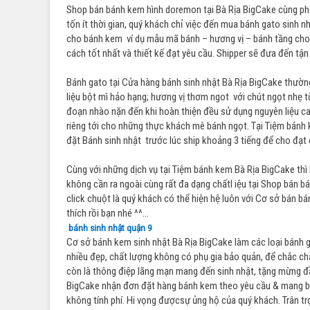
Shop bán bánh kem hình doremon tại Bà Rịa BigCake cùng ph
tốn ít thời gian, quý khách chỉ việc đến mua bánh gato sinh 
cho bánh kem ví dụ mẫu mã bánh – hương vị – bánh tầng cho 
cách tốt nhất và thiết kế đạt yêu cầu. Shipper sẽ đưa đến tậ
Bánh gato tại Cửa hàng bánh sinh nhật Bà Rịa BigCake thường
liệu bột mì hảo hạng; hương vị thơm ngot với chút ngọt nhẹ 
đoạn nhào nặn đến khi hoàn thiện đều sử dụng nguyên liệu ca
riêng tới cho những thực khách mê bánh ngọt. Tại Tiệm bánh 
đặt Bánh sinh nhật trước lúc ship khoảng 3 tiếng để cho đạt
Cùng với những dịch vụ tại Tiệm bánh kem Bà Rịa BigCake th
không cần ra ngoài cùng rất đa dạng chấtl iệu tại Shop bán 
click chuột là quý khách có thể hiện hệ luôn với Cơ sở bán b
thích rồi bạn nhé ^^…
bánh sinh nhật quận 9
Cơ sở bánh kem sinh nhật Bà Rịa BigCake làm các loại bánh 
nhiều đẹp, chất lượng không có phụ gia bảo quản, để chắc ch
còn là thông điệp lãng mạn mang đến sinh nhật, tặng mừng 
BigCake nhận đơn đặt hàng bánh kem theo yêu cầu & mang bá
không tính phí. Hi vọng đượcsự ủng hộ của quý khách. Trân t