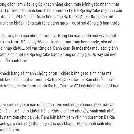
ong cách làm việc là giúp khách hàng chọn mua bánh gato nhanh nhất
nhật tại Tiệm bán bánh kem hình doremon tại Bà Rịa BigCake mọi nhu cầu
đến chi tiết bánh sẽ được tiệm bánh Bà Rịa BigCake thực hiện một
n nơi cho khách hàng quà tặng bánh gato – cưới hỏi đúng giờ hẹn trước.
 là tổng hòa của những hương vị: Bông lan mang đến mùi vị với chất
từ kem tươi.. Đặc biệt, Bánh gato làm hoàn toàn handmade, nên công
o nhập khẩu ... bởi vật từng cái Bánh kem là một một màu sắc, giành
kem sinh nhật Bà Rịa BigCake bánh không có phụ gia. Do vậy chỉ nên
 chuẩn bánh tươi.
ì khách hàng sẽ nhanh chóng chọn 1 chiếc bánh gato sinh nhật mà
bánh kem sinh nhật doremon Bà Rịa BigCake tạo ra. Bạn chỉ cần một
ánh kem hình doremon tại Bà Rịa BigCake và đặt cái bánh sinh nhật bạn
gato sinh nhật với các mẫu bánh kem sinh nhật vô cùng đẹp mắt và
ắn là an toàn cho khách hàng. Không chỉ có như vậy, bánh sinh nhật
đầy năm đến cho bạn bè. Tiệm bán bánh kem vẽ hình doremon Bà Rịa
nh gato sinh nhật đúng hẹn cho quý khách . Mang bánh sinh nhật
rọng cảm ơn.