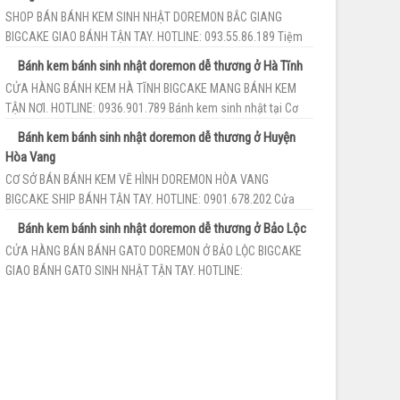
SHOP BÁN BÁNH KEM SINH NHẬT DOREMON BẮC GIANG
BIGCAKE GIAO BÁNH TẬN TAY. HOTLINE: 093.55.86.189 Tiệm
bánh kem sinh nhật Bắc Giang BigCa...
Bánh kem bánh sinh nhật doremon dễ thương ở Hà Tĩnh
CỬA HÀNG BÁNH KEM HÀ TĨNH BIGCAKE MANG BÁNH KEM
TẬN NƠI. HOTLINE: 0936.901.789 Bánh kem sinh nhật tại Cơ
sở bán bánh kem vẽ hình doremo...
Bánh kem bánh sinh nhật doremon dễ thương ở Huyện
Hòa Vang
CƠ SỞ BÁN BÁNH KEM VẼ HÌNH DOREMON HÒA VANG
BIGCAKE SHIP BÁNH TẬN TAY. HOTLINE: 0901.678.202 Cửa
hàng bán bánh gato doremon ở Hòa Vang ...
Bánh kem bánh sinh nhật doremon dễ thương ở Bảo Lộc
CỬA HÀNG BÁN BÁNH GATO DOREMON Ở BẢO LỘC BIGCAKE
GIAO BÁNH GATO SINH NHẬT TẬN TAY. HOTLINE:
0977.213.561 Cơ sở bánh kem sinh nhật Bảo L...