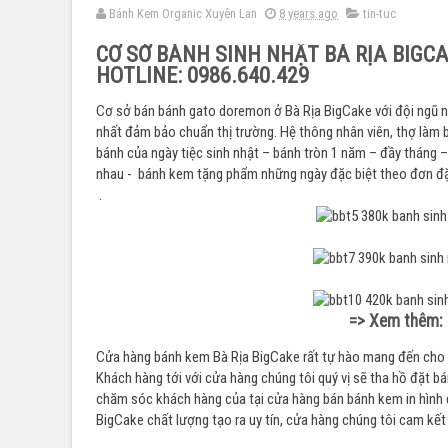
Bánh Kem Organic Xuyên Lan
8 years ago
tin-tuc
CƠ SỞ BÁNH SINH NHẬT BÀ RỊA BIGC
HOTLINE: 0986.640.429
Cơ sở bán bánh gato doremon ở Bà Rịa BigCake với đội ngũ nh
nhất đảm bảo chuẩn thị trường. Hệ thông nhân viên, thợ làm 
bánh của ngày tiệc sinh nhật – bánh tròn 1 năm – đầy tháng 
nhau - bánh kem tặng phẩm những ngày đặc biệt theo đơn đặ
.
:
=> Xem thêm
Cửa hàng bánh kem Bà Rịa BigCake rất tự hào mang đến cho 
Khách hàng tới với cửa hàng chúng tôi quý vị sẽ tha hồ đặt 
chăm sóc khách hàng của tại cửa hàng bán bánh kem in hình
BigCake chất lượng tạo ra uy tín, cửa hàng chúng tôi cam kết 