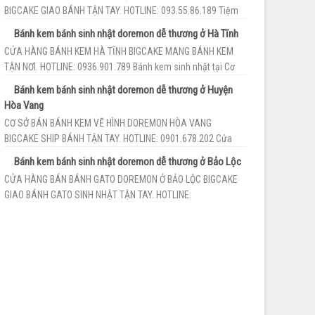
BIGCAKE GIAO BÁNH TẬN TAY. HOTLINE: 093.55.86.189 Tiệm
bánh kem sinh nhật Bắc Giang BigCa...
Bánh kem bánh sinh nhật doremon dễ thương ở Hà Tĩnh
CỬA HÀNG BÁNH KEM HÀ TĨNH BIGCAKE MANG BÁNH KEM
TẬN NƠI. HOTLINE: 0936.901.789 Bánh kem sinh nhật tại Cơ
sở bán bánh kem vẽ hình doremo...
Bánh kem bánh sinh nhật doremon dễ thương ở Huyện
Hòa Vang
CƠ SỞ BÁN BÁNH KEM VẼ HÌNH DOREMON HÒA VANG
BIGCAKE SHIP BÁNH TẬN TAY. HOTLINE: 0901.678.202 Cửa
hàng bán bánh gato doremon ở Hòa Vang ...
Bánh kem bánh sinh nhật doremon dễ thương ở Bảo Lộc
CỬA HÀNG BÁN BÁNH GATO DOREMON Ở BẢO LỘC BIGCAKE
GIAO BÁNH GATO SINH NHẬT TẬN TAY. HOTLINE:
0977.213.561 Cơ sở bánh kem sinh nhật Bảo L...