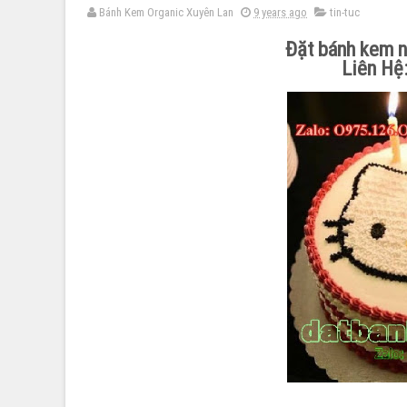
Bánh Kem Organic Xuyên Lan
9 years ago
tin-tuc
Đặt bánh kem n
Liên Hệ