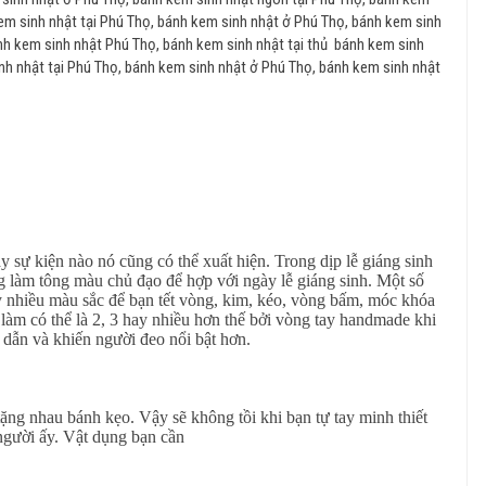
kem sinh nhật tại Phú Thọ, bánh kem sinh nhật ở Phú Thọ, bánh kem sinh
ánh kem sinh nhật Phú Thọ, bánh kem sinh nhật tại thủ bánh kem sinh
nh nhật tại Phú Thọ, bánh kem sinh nhật ở Phú Thọ, bánh kem sinh nhật
y sự kiện nào nó cũng có thể xuất hiện. Trong dịp lễ giáng sinh
g làm tông màu chủ đạo để hợp với ngày lễ giáng sinh. Một số
ầy nhiều màu sắc để bạn tết vòng, kim, kéo, vòng bấm, móc khóa
 làm có thể là 2, 3 hay nhiều hơn thế bởi vòng tay handmade khi
 dẫn và khiến người đeo nổi bật hơn.
tặng nhau bánh kẹo. Vậy sẽ không tồi khi bạn tự tay minh thiết
người ấy. Vật dụng bạn cần