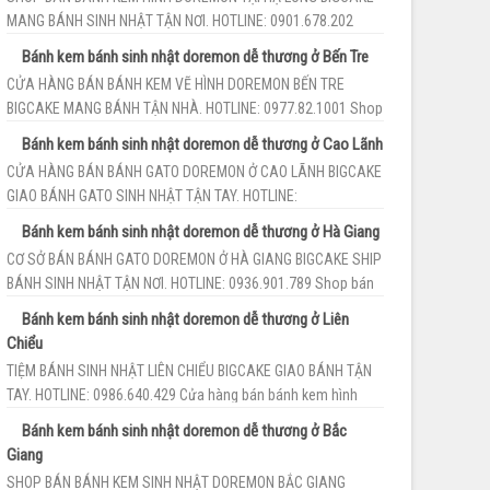
MANG BÁNH SINH NHẬT TẬN NƠI. HOTLINE: 0901.678.202
Shop bán bánh kem doremon dễ thươ...
Bánh kem bánh sinh nhật doremon dễ thương ở Bến Tre
CỬA HÀNG BÁN BÁNH KEM VẼ HÌNH DOREMON BẾN TRE
BIGCAKE MANG BÁNH TẬN NHÀ. HOTLINE: 0977.82.1001 Shop
bán bánh sinh nhật hình doremon Bến...
Bánh kem bánh sinh nhật doremon dễ thương ở Cao Lãnh
CỬA HÀNG BÁN BÁNH GATO DOREMON Ở CAO LÃNH BIGCAKE
GIAO BÁNH GATO SINH NHẬT TẬN TAY. HOTLINE:
091.99.18.123 Shop bán bánh sinh nhật hình...
Bánh kem bánh sinh nhật doremon dễ thương ở Hà Giang
CƠ SỞ BÁN BÁNH GATO DOREMON Ở HÀ GIANG BIGCAKE SHIP
BÁNH SINH NHẬT TẬN NƠI. HOTLINE: 0936.901.789 Shop bán
bánh kem vẽ hình doremon Hà ...
Bánh kem bánh sinh nhật doremon dễ thương ở Liên
Chiểu
TIỆM BÁNH SINH NHẬT LIÊN CHIỂU BIGCAKE GIAO BÁNH TẬN
TAY. HOTLINE: 0986.640.429 Cửa hàng bán bánh kem hình
doremon tại Liên Chiểu BigCa...
Bánh kem bánh sinh nhật doremon dễ thương ở Bắc
Giang
SHOP BÁN BÁNH KEM SINH NHẬT DOREMON BẮC GIANG