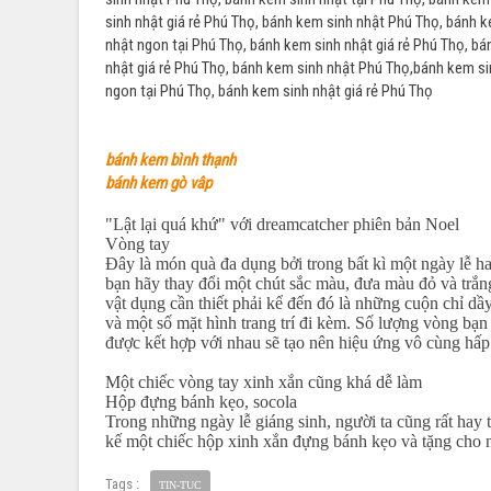
sinh nhật giá rẻ Phú Thọ, bánh kem sinh nhật Phú Thọ, bánh 
nhật ngon tại Phú Thọ, bánh kem sinh nhật giá rẻ Phú Thọ, b
nhật giá rẻ Phú Thọ, bánh kem sinh nhật Phú Thọ,bánh kem si
ngon tại Phú Thọ, bánh kem sinh nhật giá rẻ Phú Thọ
bánh kem bình thạnh
bánh kem gò vâp
"Lật lại quá khứ" với dreamcatcher phiên bản Noel
Vòng tay
Đây là món quà đa dụng bởi trong bất kì một ngày lễ ha
bạn hãy thay đổi một chút sắc màu, đưa màu đỏ và trắn
vật dụng cần thiết phải kể đến đó là những cuộn chỉ d
và một số mặt hình trang trí đi kèm. Số lượng vòng bạn
được kết hợp với nhau sẽ tạo nên hiệu ứng vô cùng hấp
Một chiếc vòng tay xinh xắn cũng khá dễ làm
Hộp đựng bánh kẹo, socola
Trong những ngày lễ giáng sinh, người ta cũng rất hay 
kế một chiếc hộp xinh xắn đựng bánh kẹo và tặng cho 
Tags :
TIN-TUC