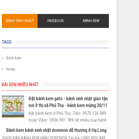
BÁNH SINH NHẬT
FACEBOOK
BÁNH KEM
TAGS
Bánh-kem
tin-tuc
BÀI XEM NHIỀU NHẤT
Đặt bánh kem gato - bánh sinh nhật giao tận
nơi ở thị xã Phú Thọ - bánh kem mừng 20/11
Đặt bánh kem ở Phú Thọ Zalo: 0975.126.089
hoặc Viber: O936.9O1.789 rất nhiều loại bánh
sinh nhật ngộ nghĩnh để bạn có thể làm cho
Bánh kem bánh sinh nhật doremon dễ thương ở Hạ Long
bé. Tr...
SHOP BÁN BÁNH KEM HÌNH DOREMON TẠI HẠ LONG BIGCAKE